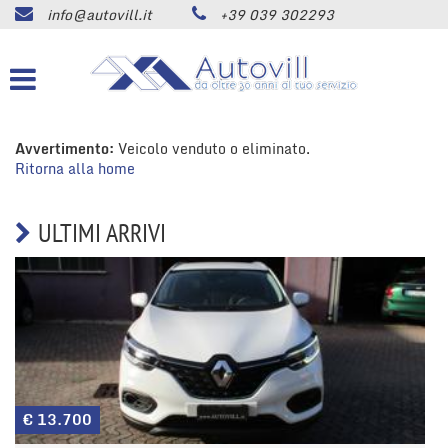
info@autovill.it
+39 039 302293
HOME
Le
tue
preferenze
AZIENDA
di
consenso
Avvertimento:
LISTA VEICOLI
Veicolo venduto o eliminato.
Il
Ritorna alla home
seguente
pannello
ACQUISTIAMO USATO
ti
ULTIMI ARRIVI
consente
di
SERVIZI
esprimere
le
tue
ASSISTENZA
preferenze
di
consenso
CONTATTI
alle
tecnologie
€ 13.700
di
NEWS