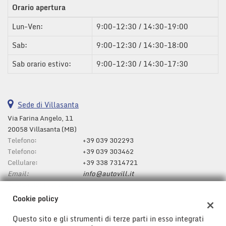
Orario apertura
questi
strumenti
Lun-Ven:
9:00-12:30 / 14:30-19:00
di
tracciamento
Sab:
9:00-12:30 / 14:30-18:00
si
rimanda
Sab orario estivo:
9:00-12:30 / 14:30-17:30
alla
cookie
policy.
Puoi
Sede di Villasanta
rivedere
Via Farina Angelo, 11
e
20058 Villasanta (MB)
modificare
Telefono:
le
+39 039 302293
tue
Telefono:
+39 039 303462
scelte
Cellulare:
+39 338 7314721
in
Email:
info@autovill.it
qualsiasi
Indicazioni stradali
momento.
Cookie policy
Questo sito e gli strumenti di terze parti in esso integrati
Dati fiscali: