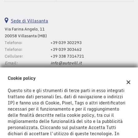
Sede di Villasanta
Via Farina Angelo, 11
20058 Villasanta (MB)
Telefono:
+39 039 302293
Telefono:
+39 039 303462
Cellulare:
+39 338 7314721
Email:
info@autovill.it
Indicazioni stradali
Cookie policy
Questo sito e gli strumenti di terze parti in esso integrati
Dati fiscali:
trattano dati personali (es. dati di navigazione o indirizzi
AUTOVILL S.A.S. di Zappa Paolo & C
IP) e fanno uso di Cookie, Pixel, Tags o altri identificatori
Via Farina Angelo, 11, Villasanta (MB)
necessari per il funzionamento e per il raggiungimento
C.F/P.IVA:
00796110963
delle finalità descritte nella cookie policy, tra cui il
Registro delle imprese:
MB
miglioramento delle funzionalità del sito e la pubblicità
personalizzata. Cliccando sul pulsante Accetta Tutti
dichiari di accettare l'utilizzo di queste tecnologie. In