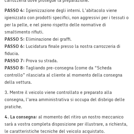
carrozzeria dove prosegue la preparazione.
questi
PASSO 4:
Igienizzazione degli interni. L’abitacolo viene
strumenti
igienizzato con prodotti specifici, non aggressivi per i tessuti o
di
tracciamento
per la pelle, e nel pieno rispetto delle normative di
si
smaltimento rifiuti.
rimanda
PASSO 5:
Eliminazione dei graffi.
alla
PASSO 6:
Lucidatura finale presso la nostra carrozzeria di
cookie
fiducia.
policy.
Puoi
PASSO 7:
Prova su strada.
rivedere
PASSO 8:
Tagliando pre-consegna (come da “Scheda
e
controllo” rilasciata al cliente al momento della consegna
modificare
della vettura.
le
tue
3. Mentre il veicolo viene controllato e preparato alla
scelte
consegna, l’area amministrativa si occupa del disbrigo delle
in
pratiche.
qualsiasi
momento.
4. La consegna:
al momento del ritiro un nostro meccanico
sarà a vostra completa disposizione per illustrare, a richiesta,
le caratteristiche tecniche del veicolo acquistato.