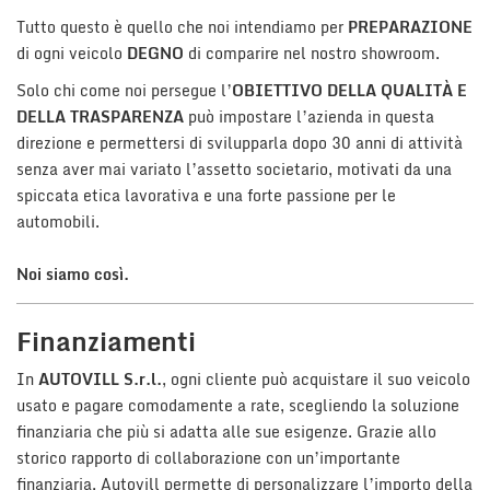
tta
i
Tutto questo è quello che noi intendiamo per
PREPARAZIONE
di ogni veicolo
DEGNO
di comparire nel nostro showroom.
Solo chi come noi persegue l’
OBIETTIVO DELLA QUALITÀ E
mpre
Cookie necessari
litato
DELLA TRASPARENZA
può impostare l’azienda in questa
direzione e permettersi di svilupparla dopo 30 anni di attività
Cookie delle preferenze
senza aver mai variato l’assetto societario, motivati da una
spiccata etica lavorativa e una forte passione per le
Cookie per il miglioramento dell'esperienza utente
automobili.
Cookie analitici
Noi siamo così.
Cookie di marketing
Finanziamenti
In
AUTOVILL S.r.l.
, ogni cliente può acquistare il suo veicolo
Leggi
usato e pagare comodamente a rate, scegliendo la soluzione
la
finanziaria che più si adatta alle sue esigenze. Grazie allo
cookie
policy
storico rapporto di collaborazione con un’importante
finanziaria, Autovill permette di personalizzare l’importo della