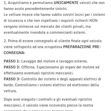
tracciamento
1. Acquistiamo e permutiamo
UNICAMENTE
veicoli che non
che
hanno avuto precedentemente sinistri.
adottiamo
AREA COMMERCIANTI
Le vetture invece che hanno subito sinistri lesivi per i sistemi
per
di sicurezza o che non rispettano i requisiti richiesti NON
offrire
vengono immesse sul mercato dei clienti privati, ma
le
funzionalità
eventualmente rivendute a commercianti esterni.
e
2. Prima di essere consegnato al cliente finale ogni veicolo
svolgere
le
viene sottoposto ad una scrupolosa
PREPARAZIONE PRE-
attività
CONSEGNA:
di
PASSO 1:
seguito
Lavaggio del motore e lavaggio esterno.
descritte.
PASSO 2:
Officina. Ispezioniamo gli organi del motore ed
Per
effettuiamo eventuali ripristini meccanici.
ottenere
PASSO 3:
Controllo dei sistemi e degli apparati elettrici di
maggiori
bordo. Controlliamo i sistemi elettrici ed elettronici della
informazioni
vettura.
sull'utilità
e
Dopo aver eseguito i controlli e gli eventuali ripristini
sul
meccanici, il veicolo viene ricoverato presso la nostra
funzionamento
di