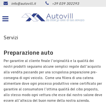
info@autovill.it
+39 039 302293
HOME
Le
tue
preferenze
AZIENDA
di
consenso
LISTA VEICOLI
Servizi
Il
seguente
pannello
ACQUISTIAMO USATO
Preparazione auto
ti
consente
di
Per garantire al cliente finale l’originalità e la qualità dei
SERVIZI
esprimere
nostri prodotti seguiamo alcune semplici regole dall’acquisto
le
alla vendita passando per una scrupolosa preparazione pre-
tue
ASSISTENZA
consegna di ogni veicolo. Come una filiera di una catena
preferenze
alimentare dove ogni processo produttivo viene certificato per
di
consenso
garantire al consumatore l’ottima qualità del cibo proposto,
CONTATTI
alle
allo stesso modo ogni vettura che esce dal nostro salone deve
tecnologie
essere all’altezza del buon nome della nostra azienda.
di
NEWS