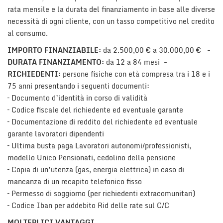
Salva
rata mensile e la durata del finanziamento in base alle diverse
le
necessità di ogni cliente, con un tasso competitivo nel credito
impostazioni
al consumo.
IMPORTO FINANZIABILE:
da 2.500,00 € a 30.000,00 € -
DURATA FINANZIAMENTO:
da 12 a 84 mesi -
RICHIEDENTI:
persone fisiche con età compresa tra i 18 e i
75 anni presentando i seguenti documenti:
– Documento d’identità in corso di validità
– Codice fiscale del richiedente ed eventuale garante
– Documentazione di reddito del richiedente ed eventuale
garante lavoratori dipendenti
– Ultima busta paga Lavoratori autonomi/professionisti,
modello Unico Pensionati, cedolino della pensione
– Copia di un’utenza (gas, energia elettrica) in caso di
mancanza di un recapito telefonico fisso
– Permesso di soggiorno (per richiedenti extracomunitari)
– Codice Iban per addebito Rid delle rate sul C/C
MOLTEPLICI VANTAGGI.