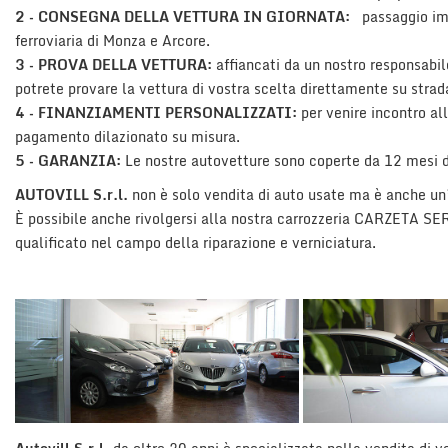
tracciamento
2 – CONSEGNA DELLA VETTURA IN GIORNATA:
passaggio imm
che
ferroviaria di Monza e Arcore.
adottiamo
AREA COMMERCIANTI
3 – PROVA DELLA VETTURA:
affiancati da un nostro responsabil
per
offrire
potrete provare la vettura di vostra scelta direttamente su strad
le
4 – FINANZIAMENTI PERSONALIZZATI:
per venire incontro all
funzionalità
pagamento dilazionato su misura.
e
5 – GARANZIA:
Le nostre autovetture sono coperte da 12 mesi d
svolgere
le
AUTOVILL S.r.l.
non è solo vendita di auto usate ma è anche u
attività
È possibile anche rivolgersi alla nostra carrozzeria CARZETA SER
di
qualificato nel campo della riparazione e verniciatura.
seguito
descritte.
Per
ottenere
maggiori
informazioni
sull'utilità
e
sul
funzionamento
di