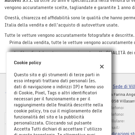
Autovill S.r.l.
da oltre 30 anni è specializzata nella vendita di v
questi
vengono accuratamente scelte, tagliandate e garantite 1 anno 
strumenti
di
Onestà, chiarezza ed affidabilità sono le qualità che hanno perme
tracciamento
Italia della vendita e dell’acquisto di autovetture usate.
si
Tutte le vetture vengono accuratamente fotografate e descritte.
rimanda
alla
Prima della vendita, tutte le vetture vengono accuratamente con
cookie
La filosofia del nostro commercio ruota sulla QUALITÀ dei 
policy.
Puoi
Cookie policy
rivedere
e
Questo sito e gli strumenti di terze parti in
modificare
esso integrati trattano dati personali (es.
le
Sede di Vil
dati di navigazione o indirizzi IP) e fanno uso
tue
di Cookie, Pixel, Tags o altri identificatori
Via Farina Ange
scelte
necessari per il funzionamento e per il
20058 Villasan
in
raggiungimento delle finalità descritte nella
Telefono:
qualsiasi
cookie policy, tra cui il miglioramento delle
momento.
Telefono:
funzionalità del sito e la pubblicità
Orario apertura
Cellulare:
personalizzata. Cliccando sul pulsante
Email:
Accetta Tutti dichiari di accettare l'utilizzo
Lun-Ven:
9:00-12:30 / 14:30-
Indicazioni st
di queste tecnologie. In alternativa puoi