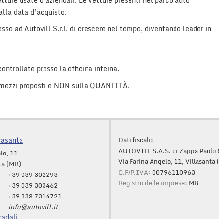
etture usate o aziendali. Le vetture presenti nel parco auto
dalla data d’acquisto.
sso ad Autovill S.r.l. di crescere nel tempo, diventando leader in
trollate presso la officina interna.
mezzi proposti e NON sulla QUANTITÀ.
lasanta
Dati fiscali:
AUTOVILL S.A.S. di Zappa Paolo 
lo, 11
Via Farina Angelo, 11, Villasanta
ta (MB)
C.F/P.IVA:
00796110963
+39 039 302293
Registro delle imprese:
MB
+39 039 303462
+39 338 7314721
info@autovill.it
radali