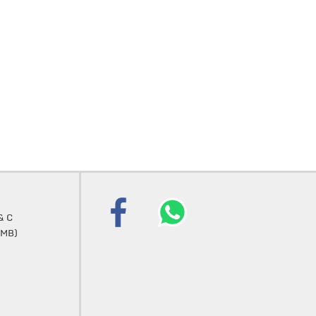
& C
 (MB)