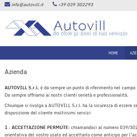
info@autovill.it
+39 039 302293
HOME
Le
tue
preferenze
AZIENDA
di
consenso
LISTA VEICOLI
Il
seguente
HOME
AZI
pannello
ACQUISTIAMO USATO
ti
Azienda
consente
di
SERVIZI
esprimere
AUTOVILL S.r.l.
è da sempre un punto di riferimento nel cam
le
Da sempre offriamo ai nostri clienti serietà e professionalità.
tue
ASSISTENZA
preferenze
Chiunque si rivolga a AUTOVILL S.r.l. ha la sicurezza di essere
di
disposizione del cliente moltissimi servizi:
consenso
CONTATTI
alle
tecnologie
1 – ACCETTAZIONE PERMUTE:
chiamandoci al numero 039/3022
di
orientativa del vostro usato ed accettarlo come anticipo per l’ac
NEWS