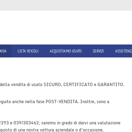
ENDA
LISTA VEICOLI
ACQUISTIAMO USATO
SERVIZI
ASSISTENZ
po della vendita di usato SICURO, CERTIFICATO e GARANTITO.
 seguito anche nella fase POST-VENDITA. Inoltre, sono a
93 e 039/303462, saremo in grado di darvi una valutazione
quisto di una nostra vettura aziendale o d’occasione.