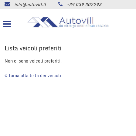
info@autovill.it
+39 039 302293
HOME
Le
tue
preferenze
AZIENDA
di
consenso
LISTA VEICOLI
Lista veicoli preferiti
Il
seguente
pannello
Non ci sono veicoli preferiti.
ACQUISTIAMO USATO
ti
consente
Torna alla lista dei veicoli
di
SERVIZI
esprimere
le
tue
ASSISTENZA
preferenze
di
consenso
CONTATTI
alle
tecnologie
di
NEWS