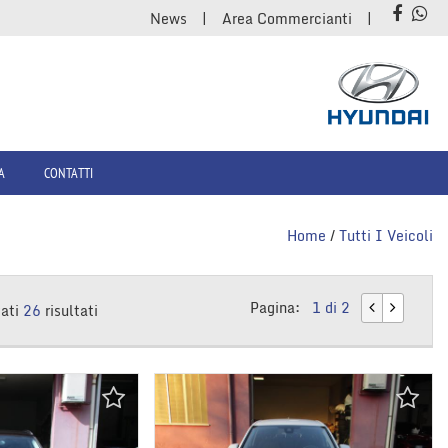
News
Area Commercianti
A
CONTATTI
Home
/
Tutti I Veicoli
Pagina:
1 di 2
vati
26
risultati