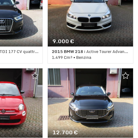
9.000 €
177 CV quattro S tronic Advanced Plus
2015 BMW 218
i Active Tourer Advantage *AUTOMATICA*NO PRIVATI
1.499 Cm³ • Benzina
o Automatico (7) •
119.000 Km • Cambio Automatico (6) •
 Porte • ABS •
Bianco pastello • 5 Porte • ABS • Airbag •
ali • Airbag
Airbag laterali • Airbag Passeggero •
esta • Alzacristalli
Airbag testa • Alzacristalli elettrici •
• Cerchi in lega •
Autoradio • Bluetooth • Cerchi in lega •
ta • Climatizzatore •
Chiusura centralizzata • Climatizzatore •
Cruise Control • ESP
Controllo trazione • Cruise Control • ESP
o antiparticolato •
• Fendinebbia • Immobilizzatore
tronico • Park
elettronico • Park Distance Control •
edile posteriore
Sedile posteriore sdoppiato • Servosterzo
rzo • Specchietti
• Specchietti laterali elettrici
12.700 €