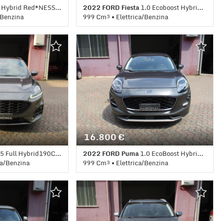
rid Red*NESSUN VINCOLO FINANZIAMENTO
2022 FORD Fiesta
1.0 Ecoboost Hybrid125CV5 porteTitanium*PREZZOREAL
/Benzina
999 Cm³ • Elettrica/Benzina
Manuale (6) • Rosso
60.000 Km • Cambio Manuale (6) • Nero
ABS • Airbag • Airbag
metallizzato • 5 Porte • ABS • Airbag •
sseggero • Airbag
Airbag laterali • Airbag Passeggero •
elettrici • Autoradio •
Airbag testa • Alzacristalli elettrici •
n lega • Chiusura
Autoradio • Bluetooth • Chiusura
tizzatore • Controllo
centralizzata • Climatizzatore • Controllo
trol • ESP •
trazione • Cruise Control • ESP • Park
tronico • Sedile
Distance Control • Sedile posteriore
 • Servosterzo •
sdoppiato • Servosterzo • Specchietti
lettrici
laterali elettrici
16.800 €
ll Hybrid190CVCVT 2WD ST-Line X*PREZZO REALE
2022 FORD Puma
1.0 EcoBoost Hybrid 125CV autTitanium*PREZZO REALE
ca/Benzina
999 Cm³ • Elettrica/Benzina
 Automatico (0) •
59.000 Km • Cambio Automatico (7) •
 5 Porte • 360°
Grigio metallizzato • 5 Porte • 360°
 • Airbag laterali •
camera • ABS • Airbag • Airbag laterali •
Airbag testa •
Airbag Passeggero • Airbag testa •
i • Autoradio •
Alzacristalli elettrici • Autoradio • Cerchi