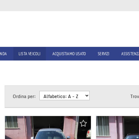
ENDA
LISTA VEICOLI
ACQUISTIAMO USATO
SERVIZI
ASSISTENZ
Ordina per:
Tro