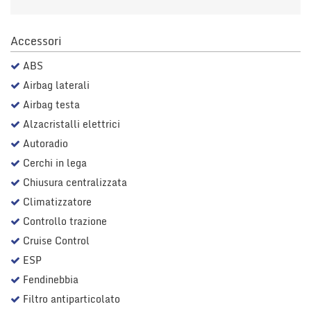
Salva
le
impostazioni
Accessori
ABS
Airbag laterali
Airbag testa
Alzacristalli elettrici
Autoradio
Cerchi in lega
Chiusura centralizzata
Climatizzatore
Controllo trazione
Cruise Control
ESP
Fendinebbia
Filtro antiparticolato