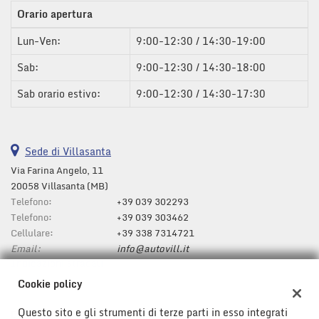
Orario apertura
Lun-Ven:
9:00-12:30 / 14:30-19:00
Sab:
9:00-12:30 / 14:30-18:00
Sab orario estivo:
9:00-12:30 / 14:30-17:30
Sede di Villasanta
Via Farina Angelo, 11
20058 Villasanta (MB)
Telefono:
+39 039 302293
Telefono:
+39 039 303462
Cellulare:
+39 338 7314721
Email:
info@autovill.it
Indicazioni stradali
Cookie policy
Questo sito e gli strumenti di terze parti in esso integrati
Dati fiscali: