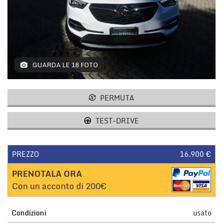
tracciamento
che
adottiamo
AREA COMMERCIANTI
per
offrire
le
funzionalità
GUARDA LE 18 FOTO
e
svolgere
le
PERMUTA
attività
di
TEST-DRIVE
seguito
descritte.
Per
ottenere
PREZZO
16.900 €
maggiori
PRENOTALA ORA
informazioni
sull'utilità
Con un acconto di 200€
e
sul
funzionamento
Condizioni
usato
di