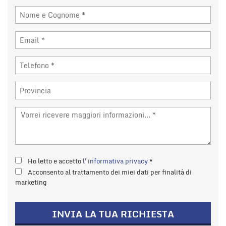
tta
i
mpre
Cookie necessari
litato
Cookie delle preferenze
Cookie per il miglioramento dell'esperienza utente
Cookie analitici
Cookie di marketing
Ho letto e accetto
l'informativa privacy
*
Acconsento al trattamento dei miei dati per finalità di
Leggi
marketing
la
cookie
policy
INVIA LA TUA RICHIESTA