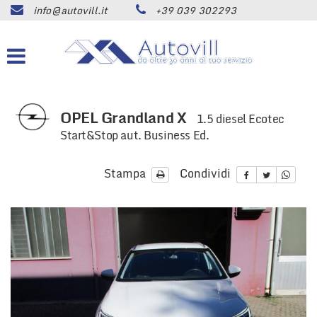
info@autovill.it
+39 039 302293
HOME
Le
tue
preferenze
AZIENDA
di
consenso
LISTA VEICOLI
Il
OPEL Grandland X
1.5 diesel Ecotec
seguente
Start&Stop aut. Business Ed.
pannello
ACQUISTIAMO USATO
ti
consente
Stampa
Condividi
di
SERVIZI
esprimere
le
tue
ASSISTENZA
preferenze
di
consenso
CONTATTI
alle
tecnologie
di
NEWS