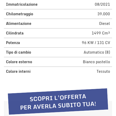
Immatricolazione
08/2021
questi
strumenti
Chilometraggio
39.000
di
tracciamento
Alimentazione
Diesel
si
rimanda
Cilindrata
1499 Cm³
alla
cookie
Potenza
96 KW / 131 CV
policy.
Puoi
Tipo di cambio
Automatico (8)
rivedere
Colore esterno
Bianco pastello
e
modificare
Colore interni
Tessuto
le
tue
scelte
in
qualsiasi
SCOPRI L'OFFERTA
momento.
PER AVERLA SUBITO TUA!