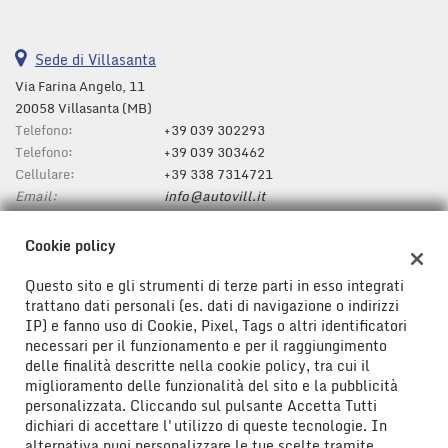
Sede di Villasanta
Via Farina Angelo, 11
20058 Villasanta (MB)
Telefono:
+39 039 302293
Telefono:
+39 039 303462
Cellulare:
+39 338 7314721
Email:
info@autovill.it
Indicazioni stradali
Cookie policy
Questo sito e gli strumenti di terze parti in esso integrati
Dati fiscali:
trattano dati personali (es. dati di navigazione o indirizzi
AUTOVILL S.A.S. di Zappa Paolo & C
IP) e fanno uso di Cookie, Pixel, Tags o altri identificatori
Via Farina Angelo, 11, Villasanta (MB)
necessari per il funzionamento e per il raggiungimento
C.F/P.IVA:
00796110963
delle finalità descritte nella cookie policy, tra cui il
Registro delle imprese:
MB
miglioramento delle funzionalità del sito e la pubblicità
personalizzata. Cliccando sul pulsante Accetta Tutti
dichiari di accettare l'utilizzo di queste tecnologie. In
alternativa puoi personalizzare le tue scelte tramite