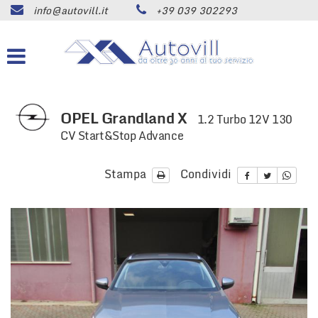
info@autovill.it
+39 039 302293
HOME
Le
tue
preferenze
AZIENDA
di
consenso
LISTA VEICOLI
Il
OPEL Grandland X
1.2 Turbo 12V 130
seguente
CV Start&Stop Advance
pannello
ACQUISTIAMO USATO
ti
consente
Stampa
Condividi
di
SERVIZI
esprimere
le
tue
ASSISTENZA
preferenze
di
consenso
CONTATTI
alle
tecnologie
di
NEWS