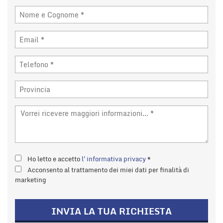
tta
i
mpre
Cookie necessari
litato
Cookie delle preferenze
Cookie per il miglioramento dell'esperienza utente
Cookie analitici
Cookie di marketing
Ho letto e accetto
l'informativa privacy
*
Acconsento al trattamento dei miei dati per finalità di
Leggi
marketing
la
cookie
policy
INVIA LA TUA RICHIESTA