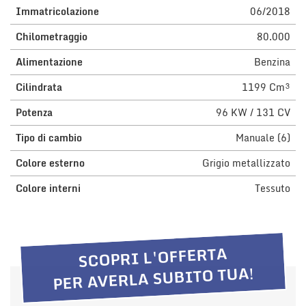
Immatricolazione
06/2018
questi
strumenti
Chilometraggio
80.000
di
tracciamento
Alimentazione
Benzina
si
rimanda
Cilindrata
1199 Cm³
alla
cookie
Potenza
96 KW / 131 CV
policy.
Puoi
Tipo di cambio
Manuale (6)
rivedere
Colore esterno
Grigio metallizzato
e
modificare
Colore interni
Tessuto
le
tue
scelte
in
qualsiasi
SCOPRI L'OFFERTA
momento.
PER AVERLA SUBITO TUA!