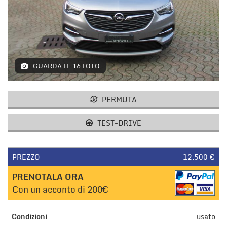
tracciamento
che
adottiamo
AREA COMMERCIANTI
per
offrire
le
funzionalità
GUARDA LE 16 FOTO
e
svolgere
le
PERMUTA
attività
di
TEST-DRIVE
seguito
descritte.
Per
ottenere
PREZZO
12.500 €
maggiori
PRENOTALA ORA
informazioni
sull'utilità
Con un acconto di 200€
e
sul
funzionamento
Condizioni
usato
di