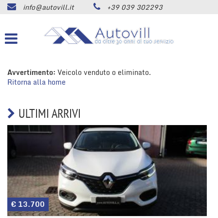
info@autovill.it
+39 039 302293
HOME
Le
tue
preferenze
AZIENDA
di
consenso
Avvertimento:
LISTA VEICOLI
Veicolo venduto o eliminato.
Il
Ritorna alla home
seguente
pannello
ACQUISTIAMO USATO
ti
ULTIMI ARRIVI
consente
di
SERVIZI
esprimere
le
tue
ASSISTENZA
preferenze
di
consenso
CONTATTI
alle
tecnologie
€ 13.700
di
NEWS