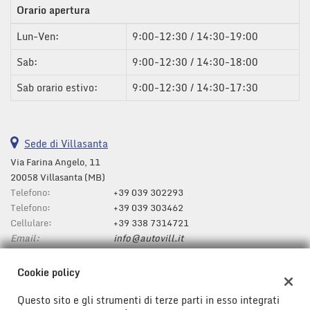
Orario apertura
questi
strumenti
Lun-Ven:
9:00-12:30 / 14:30-19:00
di
tracciamento
Sab:
9:00-12:30 / 14:30-18:00
si
rimanda
Sab orario estivo:
9:00-12:30 / 14:30-17:30
alla
cookie
policy.
Puoi
Sede di Villasanta
rivedere
Via Farina Angelo, 11
e
20058 Villasanta (MB)
modificare
Telefono:
le
+39 039 302293
tue
Telefono:
+39 039 303462
scelte
Cellulare:
+39 338 7314721
in
Email:
info@autovill.it
qualsiasi
Indicazioni stradali
momento.
Cookie policy
Questo sito e gli strumenti di terze parti in esso integrati
Dati fiscali: