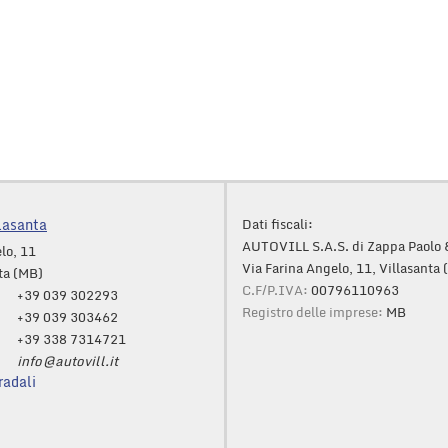
lasanta
Dati fiscali:
AUTOVILL S.A.S. di Zappa Paolo 
lo, 11
Via Farina Angelo, 11, Villasanta
ta (MB)
C.F/P.IVA:
00796110963
+39 039 302293
Registro delle imprese:
MB
+39 039 303462
+39 338 7314721
info@autovill.it
radali