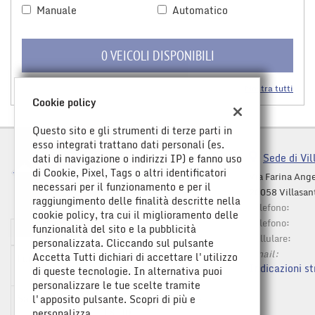
Manuale
Automatico
questi
strumenti
di
0 VEICOLI DISPONIBILI
tracciamento
si
rimanda
Mostra tutti
alla
Cookie policy
cookie
policy.
Questo sito e gli strumenti di terze parti in
Puoi
esso integrati trattano dati personali (es.
rivedere
Sede di Vil
dati di navigazione o indirizzi IP) e fanno uso
e
di Cookie, Pixel, Tags o altri identificatori
Via Farina Ange
modificare
necessari per il funzionamento e per il
20058 Villasan
le
raggiungimento delle finalità descritte nella
Telefono:
tue
cookie policy, tra cui il miglioramento delle
Telefono:
scelte
funzionalità del sito e la pubblicità
Orario apertura
in
Cellulare:
personalizzata. Cliccando sul pulsante
qualsiasi
Email:
Accetta Tutti dichiari di accettare l'utilizzo
Lun-Ven:
9:00-12:30 / 14:30-
momento.
Indicazioni st
di queste tecnologie. In alternativa puoi
19:00
personalizzare le tue scelte tramite
Sab:
9:00-12:30 / 14:30-
l'apposito pulsante. Scopri di più e
Leggi
18:00
personalizza.