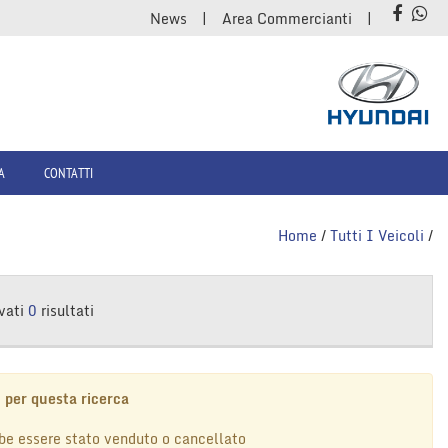
News
Area Commercianti
A
CONTATTI
Home
/
Tutti I Veicoli
/
vati
0
risultati
 per questa ricerca
be essere stato venduto o cancellato