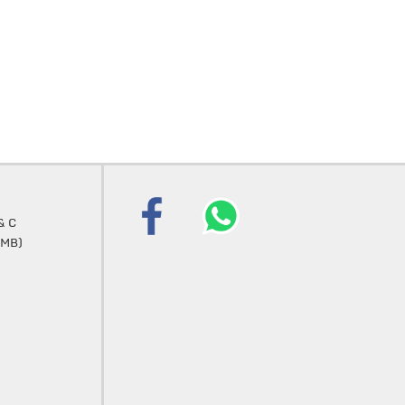
& C
 (MB)