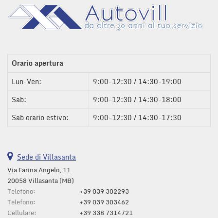
Climatizzatore • Controllo trazione • Cruise Control • ESP •
Salva
Fendinebbia • Immobilizzatore elettronico • Interni in pelle •
le
Park Distance Control • Sedile posteriore sdoppiato •
impostazioni
Servosterzo • Navigatore satellitare • Specchietti laterali
elettrici • Telecamera per parcheggio assistito
Orario apertura
Lun-Ven:
9:00-12:30 / 14:30-19:00
Sab:
9:00-12:30 / 14:30-18:00
Sab orario estivo:
9:00-12:30 / 14:30-17:30
Sede di Villasanta
Via Farina Angelo, 11
20058 Villasanta (MB)
Telefono:
+39 039 302293
Telefono:
+39 039 303462
Cellulare:
+39 338 7314721