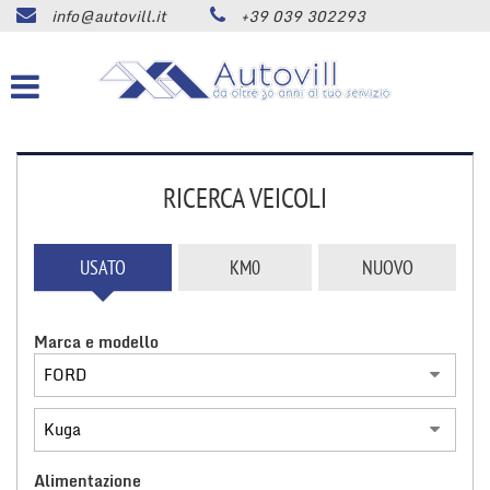
info@autovill.it
+39 039 302293
HOME
Le
tue
preferenze
AZIENDA
di
consenso
LISTA VEICOLI
Il
seguente
RICERCA VEICOLI
pannello
ACQUISTIAMO USATO
ti
consente
USATO
KM0
NUOVO
di
SERVIZI
esprimere
le
Marca e modello
tue
ASSISTENZA
preferenze
di
consenso
CONTATTI
alle
tecnologie
di
Alimentazione
NEWS