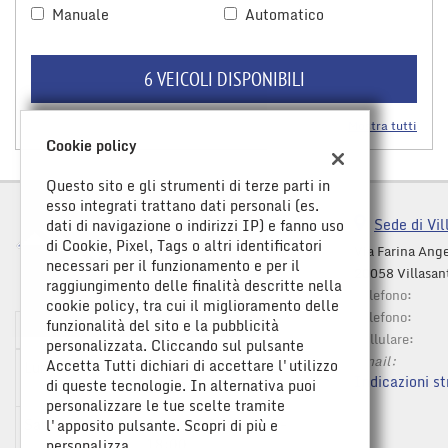
Manuale
Automatico
questi
strumenti
di
6 VEICOLI DISPONIBILI
tracciamento
si
rimanda
Mostra tutti
alla
Cookie policy
cookie
policy.
Questo sito e gli strumenti di terze parti in
Puoi
esso integrati trattano dati personali (es.
rivedere
Sede di Vil
dati di navigazione o indirizzi IP) e fanno uso
e
di Cookie, Pixel, Tags o altri identificatori
Via Farina Ange
modificare
necessari per il funzionamento e per il
20058 Villasan
le
raggiungimento delle finalità descritte nella
Telefono:
tue
cookie policy, tra cui il miglioramento delle
Telefono:
scelte
funzionalità del sito e la pubblicità
Orario apertura
in
Cellulare:
personalizzata. Cliccando sul pulsante
qualsiasi
Email:
Accetta Tutti dichiari di accettare l'utilizzo
Lun-Ven:
9:00-12:30 / 14:30-
momento.
Indicazioni st
di queste tecnologie. In alternativa puoi
19:00
personalizzare le tue scelte tramite
Sab:
9:00-12:30 / 14:30-
l'apposito pulsante. Scopri di più e
Leggi
18:00
personalizza.