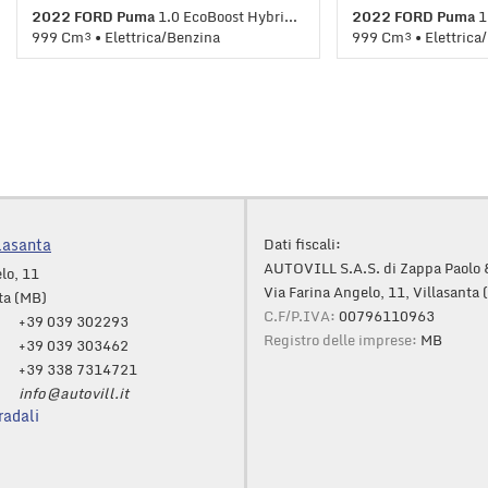
parcheggio assistito
2022 FORD Puma
1.0 EcoBoost Hybrid 125CV autTitanium*PREZZO REALE
2022 FORD Puma
1.0 E
999 Cm³ • Elettrica/Benzina
999 Cm³ • Elettrica
59.000 Km • Cambio Automatico (7) •
59.000 Km • Cambio
Grigio metallizzato • 5 Porte • 360°
Grigio metallizzato •
camera • ABS • Airbag • Airbag laterali •
camera • ABS • Airbag
Airbag Passeggero • Airbag testa •
Airbag Passeggero • 
Alzacristalli elettrici • Autoradio • Cerchi
Alzacristalli elettric
in lega • Chiusura centralizzata •
in lega • Chiusura ce
Climatizzatore • Controllo trazione •
Climatizzatore • Cont
Cruise Control • ESP • Fendinebbia •
Cruise Control • ESP
Immobilizzatore elettronico • Park
Immobilizzatore elet
lasanta
Dati fiscali:
Distance Control • Regolazione elettrica
Distance Control • R
AUTOVILL S.A.S. di Zappa Paolo 
lo, 11
sedili • Sedile posteriore sdoppiato •
sedili • Sedile poste
Via Farina Angelo, 11, Villasanta
ta (MB)
Sensori di parcheggio posteriori •
Sensori di parcheggio
C.F/P.IVA:
00796110963
+39 039 302293
Servosterzo • Navigatore satellitare •
Servosterzo • Navigat
Registro delle imprese:
MB
Specchietti laterali elettrici
Specchietti laterali e
+39 039 303462
+39 338 7314721
info@autovill.it
radali