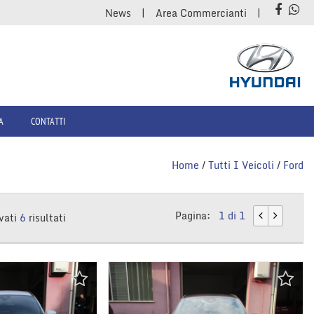
News
Area Commercianti
A
CONTATTI
Home
/
Tutti I Veicoli
/
Ford
Pagina:
1 di 1
vati
6
risultati