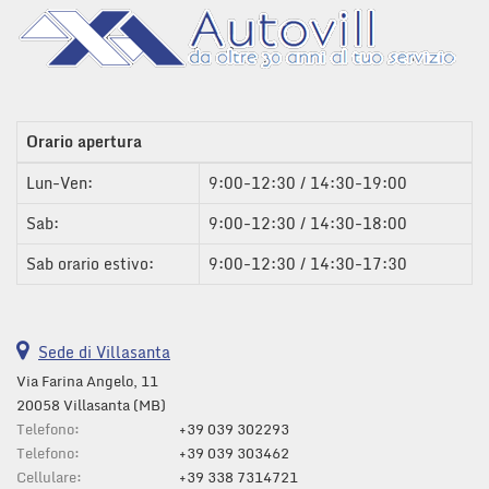
Cruise Control • ESP • Fendinebbia • Filtro antiparticolato •
Salva
Immobilizzatore elettronico • Park Distance Control • Sedile
le
posteriore sdoppiato • Servosterzo • Specchietti laterali elettrici
impostazioni
Orario apertura
Lun-Ven:
9:00-12:30 / 14:30-19:00
Sab:
9:00-12:30 / 14:30-18:00
Sab orario estivo:
9:00-12:30 / 14:30-17:30
Sede di Villasanta
Via Farina Angelo, 11
20058 Villasanta (MB)
Telefono:
+39 039 302293
Telefono:
+39 039 303462
Cellulare:
+39 338 7314721