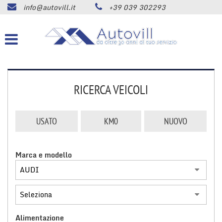
info@autovill.it
+39 039 302293
HOME
Le
tue
preferenze
AZIENDA
di
consenso
LISTA VEICOLI
Il
seguente
RICERCA VEICOLI
pannello
ACQUISTIAMO USATO
ti
consente
USATO
KM0
NUOVO
di
SERVIZI
esprimere
le
Marca e modello
tue
ASSISTENZA
preferenze
di
consenso
CONTATTI
alle
tecnologie
di
Alimentazione
NEWS