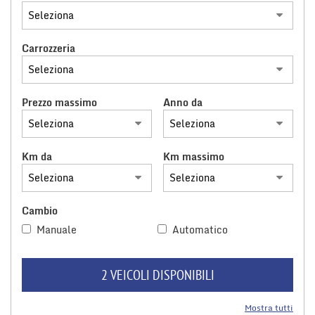
tracciamento
che
adottiamo
AREA COMMERCIANTI
per
Carrozzeria
offrire
le
funzionalità
Prezzo massimo
Anno da
e
svolgere
le
attività
Km da
Km massimo
di
seguito
descritte.
Per
Cambio
ottenere
maggiori
Manuale
Automatico
informazioni
sull'utilità
e
2 VEICOLI DISPONIBILI
sul
funzionamento
Mostra tutti
di