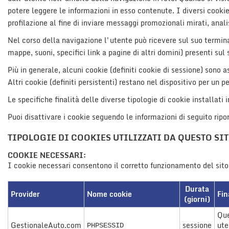
tracciamento
potere leggere le informazioni in esso contenute. I diversi cookie
che
profilazione al fine di inviare messaggi promozionali mirati, analis
adottiamo
AREA COMMERCIANTI
per
Nel corso della navigazione l'utente può ricevere sul suo terminal
offrire
mappe, suoni, specifici link a pagine di altri domini) presenti sul 
le
funzionalità
Più in generale, alcuni cookie (definiti cookie di sessione) sono
e
Altri cookie (definiti persistenti) restano nel dispositivo per un 
svolgere
le
Le specifiche finalità delle diverse tipologie di cookie installati 
attività
di
Puoi disattivare i cookie seguendo le informazioni di seguito ripo
seguito
descritte.
TIPOLOGIE DI COOKIES UTILIZZATI DA QUESTO SI
Per
COOKIE NECESSARI:
ottenere
I cookie necessari consentono il corretto funzionamento del sito
maggiori
informazioni
sull'utilità
Durata
Provider
Nome cookie
Fin
e
(giorni)
sul
Que
funzionamento
GestionaleAuto.com
sessione
ute
PHPSESSID
di