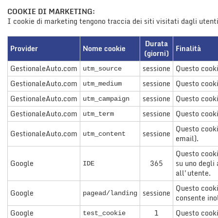
COOKIE DI MARKETING:
I cookie di marketing tengono traccia dei siti visitati dagli utent
Durata
Provider
Nome cookie
Finalità
(giorni)
GestionaleAuto.com
sessione
Questo cooki
utm_source
GestionaleAuto.com
sessione
Questo cooki
utm_medium
GestionaleAuto.com
sessione
Questo cooki
utm_campaign
GestionaleAuto.com
sessione
Questo cooki
utm_term
Questo cookie
GestionaleAuto.com
sessione
utm_content
email).
Questo cookie
Google
365
su uno degli 
IDE
all'utente.
Questo cookie
Google
sessione
pagead/landing
consente inol
Google
1
Questo cookie
test_cookie