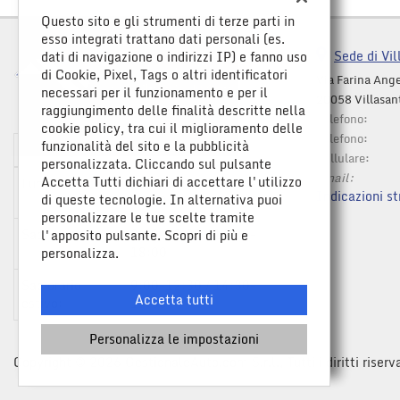
Questo sito e gli strumenti di terze parti in
esso integrati trattano dati personali (es.
Sede di Vil
dati di navigazione o indirizzi IP) e fanno uso
di Cookie, Pixel, Tags o altri identificatori
Via Farina Ange
necessari per il funzionamento e per il
20058 Villasan
raggiungimento delle finalità descritte nella
Telefono:
cookie policy, tra cui il miglioramento delle
Telefono:
funzionalità del sito e la pubblicità
Orario apertura
Cellulare:
personalizzata. Cliccando sul pulsante
Email:
Accetta Tutti dichiari di accettare l'utilizzo
Lun-Ven:
9:00-12:30 / 14:30-
Indicazioni st
di queste tecnologie. In alternativa puoi
19:00
personalizzare le tue scelte tramite
Sab:
9:00-12:30 / 14:30-
l'apposito pulsante. Scopri di più e
Leggi
18:00
personalizza.
la
cookie
Sab orario
9:00-12:30 / 14:30-
policy
Accetta tutti
estivo:
17:30
Personalizza le impostazioni
e
Copyright © 2026 GestionaleAuto.com S.r.l., Tutti i diritti riserv
oni