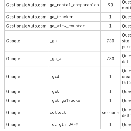
Ques
GestionaleAuto.com
90
ga_rental_comparables
moti
GestionaleAuto.com
1
Ques
ga_tracker
GestionaleAuto.com
1
Ques
ga_view_counter
Ques
Google
730
sito
_ga
per r
Ques
Google
730
_ga_#
dati 
Ques
Google
1
crea
_gid
la l
Google
1
Ques
_gat
Google
1
Ques
_gat_gaTracker
Ques
Google
sessione
collect
dell
Google
1
Ques
_dc_gtm_UA-#