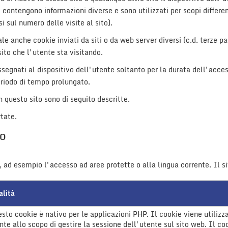
 contengono informazioni diverse e sono utilizzati per scopi differe
i sul numero delle visite al sito).
e anche cookie inviati da siti o da web server diversi (c.d. terze pa
sito che l'utente sta visitando.
 assegnati al dispositivo dell'utente soltanto per la durata dell'ac
periodo di tempo prolungato.
in questo sito sono di seguito descritte.
rtate.
TO
, ad esempio l'accesso ad aree protette o alla lingua corrente. Il 
alità
sto cookie è nativo per le applicazioni PHP. Il cookie viene utilizz
nte allo scopo di gestire la sessione dell'utente sul sito web. Il co