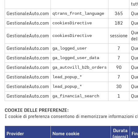
tut
questi
strumenti
GestionaleAuto.com
365
Que
qtrans_front_language
di
GestionaleAuto.com
182
Que
tracciamento
cookiesDirective
si
Que
GestionaleAuto.com
sessione
rimanda
cookiesDirective
del
alla
GestionaleAuto.com
7
Que
cookie
ga_logged_user
policy.
GestionaleAuto.com
7
Que
ga_logged_user_data
Puoi
GestionaleAuto.com
rivedere
90
Que
ga_autovill_b2b_orders
e
GestionaleAuto.com
7
Que
lead_popup_*
modificare
le
GestionaleAuto.com
30
Que
lead_popup_*
tue
GestionaleAuto.com
1
Que
ga_financial_search
scelte
in
COOKIE DELLE PREFERENZE:
qualsiasi
I cookie di preferenza consentono di memorizzare informazioni che
momento.
Durata
Provider
Nome cookie
Fin
(giorni)