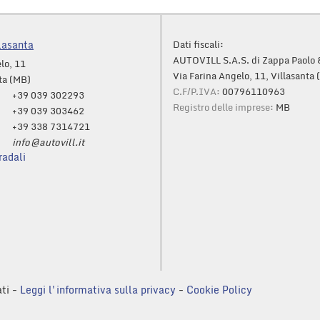
lasanta
Dati fiscali:
AUTOVILL S.A.S. di Zappa Paolo 
lo, 11
Via Farina Angelo, 11, Villasanta
ta (MB)
C.F/P.IVA:
00796110963
+39 039 302293
Registro delle imprese:
MB
+39 039 303462
+39 338 7314721
info@autovill.it
radali
ati -
Leggi l'informativa sulla privacy
-
Cookie Policy