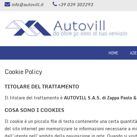
info@autovill.it
+39 039 302293
HOME
Le
tue
preferenze
AZIENDA
di
consenso
LISTA VEICOLI
Il
seguente
HOME
AZI
pannello
ACQUISTIAMO USATO
ti
Cookie Policy
consente
di
SERVIZI
esprimere
TITOLARE DEL TRATTAMENTO
le
tue
Il titolare del trattamento è
AUTOVILL S.A.S. di Zappa Paolo &
ASSISTENZA
preferenze
di
COSA SONO I COOKIES
consenso
CONTATTI
alle
Il cookie è un piccolo file di testo contenente una certa quantit
tecnologie
del sito internet per memorizzare le informazioni necessarie a mi
di
NEWS
dall'utente nell'ambito della navigazione in rete. Quando si visit