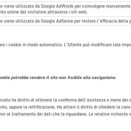
 viene utilizzato da Google AdWords per coinvolgere nuovamente i vi
 online del visitatore attraverso i siti web.
 viene utilizzato da Google AdSense per testare l'efficacia della pubb
re i cookie in modo automatico. L’Utente può modificare tale impos
okie potrebbe rendere il sito non fruibile alla navigazione.
ssato ha diritto di ottenere la conferma dell'esistenza o meno dei da
to, oppure la rettificazione. Ha altresì il diritto di chiedere la can
timi al trattamento dei dati che la riguardano. Le relative richieste 