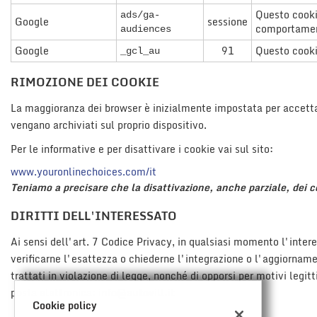
Questo cookie
ads/ga-
Google
sessione
comportamento
audiences
Google
91
Questo cookie
_gcl_au
RIMOZIONE DEI COOKIE
La maggioranza dei browser è inizialmente impostata per accetta
vengano archiviati sul proprio dispositivo.
Per le informative e per disattivare i cookie vai sul sito:
www.youronlinechoices.com/it
Teniamo a precisare che la disattivazione, anche parziale, dei co
DIRITTI DELL'INTERESSATO
Ai sensi dell'art. 7 Codice Privacy, in qualsiasi momento l'intere
verificarne l'esattezza o chiederne l'integrazione o l'aggiornamen
trattati in violazione di legge, nonché di opporsi per motivi legit
posta elettronica:
info@autovill.it
Cookie policy