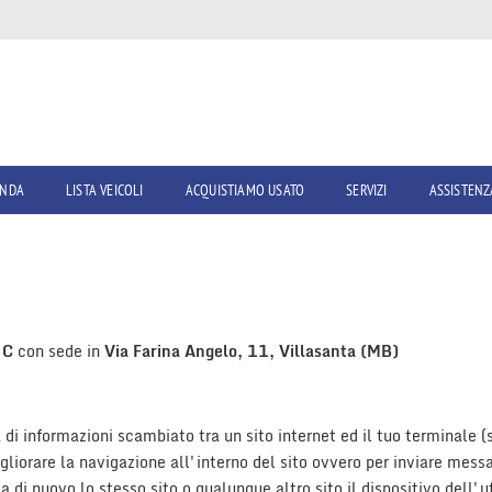
ENDA
LISTA VEICOLI
ACQUISTIAMO USATO
SERVIZI
ASSISTENZ
 C
con sede in
Via Farina Angelo, 11, Villasanta (MB)
à di informazioni scambiato tra un sito internet ed il tuo terminale
gliorare la navigazione all'interno del sito ovvero per inviare messa
a di nuovo lo stesso sito o qualunque altro sito il dispositivo dell'