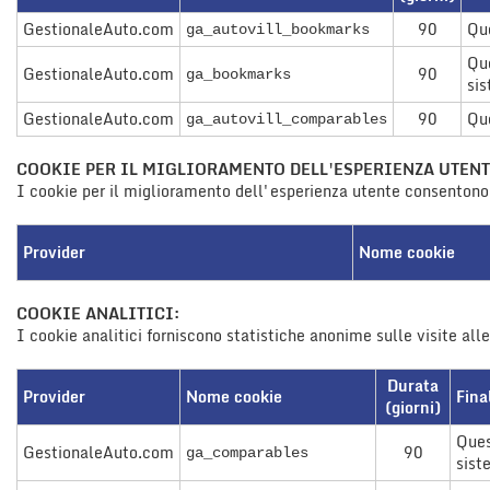
tta
i
GestionaleAuto.com
90
Que
ga_autovill_bookmarks
Que
GestionaleAuto.com
90
ga_bookmarks
sis
mpre
Cookie necessari
GestionaleAuto.com
90
Que
ga_autovill_comparables
litato
COOKIE PER IL MIGLIORAMENTO DELL'ESPERIENZA UTENT
Cookie delle preferenze
I cookie per il miglioramento dell'esperienza utente consentono d
Cookie per il miglioramento dell'esperienza utente
Provider
Nome cookie
Cookie analitici
COOKIE ANALITICI:
I cookie analitici forniscono statistiche anonime sulle visite alle
Cookie di marketing
Durata
Provider
Nome cookie
Fina
(giorni)
Ques
GestionaleAuto.com
90
ga_comparables
sist