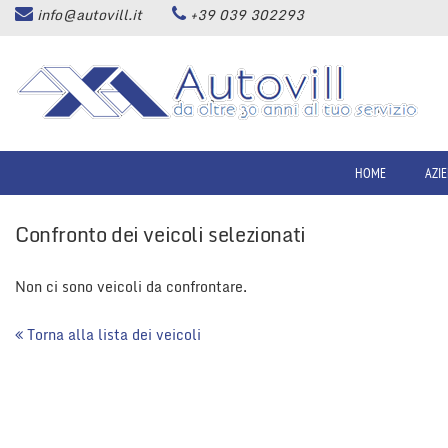
info@autovill.it
+39 039 302293
HOME
Le
tue
preferenze
AZIENDA
di
consenso
LISTA VEICOLI
Il
seguente
HOME
AZI
pannello
ACQUISTIAMO USATO
ti
Confronto dei veicoli selezionati
consente
di
SERVIZI
esprimere
Non ci sono veicoli da confrontare.
le
tue
ASSISTENZA
Torna alla lista dei veicoli
preferenze
di
consenso
CONTATTI
alle
tecnologie
di
NEWS