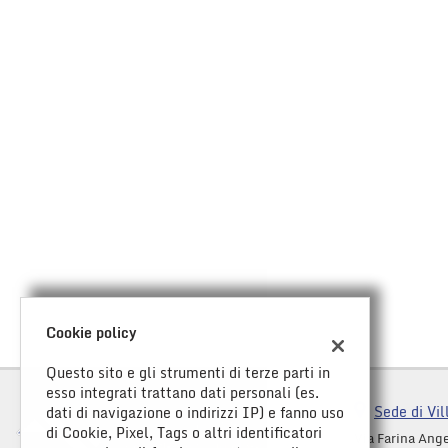
tracciamento
che
adottiamo
AREA COMMERCIANTI
per
offrire
le
funzionalità
e
svolgere
le
attività
di
seguito
descritte.
Per
ottenere
maggiori
Cookie policy
informazioni
sull'utilità
Questo sito e gli strumenti di terze parti in
e
esso integrati trattano dati personali (es.
sul
Sede di Vil
dati di navigazione o indirizzi IP) e fanno uso
funzionamento
di Cookie, Pixel, Tags o altri identificatori
Via Farina Ange
di