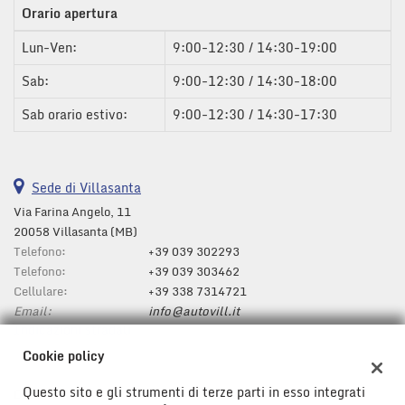
Orario apertura
questi
strumenti
Lun-Ven:
9:00-12:30 / 14:30-19:00
di
tracciamento
Sab:
9:00-12:30 / 14:30-18:00
si
rimanda
Sab orario estivo:
9:00-12:30 / 14:30-17:30
alla
cookie
policy.
Puoi
Sede di Villasanta
rivedere
Via Farina Angelo, 11
e
20058 Villasanta (MB)
modificare
Telefono:
le
+39 039 302293
tue
Telefono:
+39 039 303462
scelte
Cellulare:
+39 338 7314721
in
Email:
info@autovill.it
qualsiasi
Indicazioni stradali
momento.
Cookie policy
Questo sito e gli strumenti di terze parti in esso integrati
Dati fiscali: