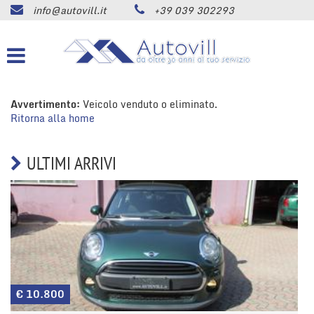
info@autovill.it
+39 039 302293
HOME
Le
tue
preferenze
AZIENDA
di
consenso
Avvertimento:
LISTA VEICOLI
Veicolo venduto o eliminato.
Il
Ritorna alla home
seguente
pannello
ACQUISTIAMO USATO
ti
ULTIMI ARRIVI
consente
di
SERVIZI
esprimere
le
tue
ASSISTENZA
preferenze
di
consenso
CONTATTI
alle
tecnologie
€ 10.800
di
NEWS